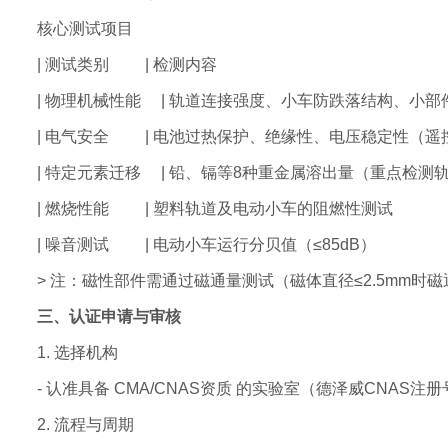
核心测试项目
| 测试类别 | 检测内容
| 物理机械性能 | 轨道连接强度、小车防跌落结构、小
| 电气安全 | 电池过热保护、绝缘性、电压稳定性（遥
| 特定元素迁移 | 铅、镉等8种重金属溶出量（重点检测
| 燃烧性能 | 塑料轨道及电动小车的阻燃性测试
| 噪音测试 | 电动小车运行分贝值（≤85dB）
> 注：磁性部件需通过磁通量测试（磁体直径≤2.5mm时磁通指
三、认证申请与审核
1. 选择机构
- 认准具备 CMA/CNAS资质 的实验室（德泽威CNAS注册号
2. 流程与周期