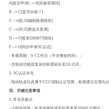
A[提交申请] --> B[实验室测试]
B --> C{是否合格？}
C -->|是| D[编制检测报告]
C -->|否| E[整改后复测]
D --> F[签发GB6675报告]
F --> G[同步申请3C认证]
- 常规周期：5-7工作日（不含整改时间）；
- 含电动功能或复杂结构需延长至10-15天。
3. 3C认证补充
- 电动轨道玩具属于CCC强制认证范围，检测通过后需向
四、关键注意事项
1. 常见失败点
- 小部件脱落：轨道连接件或车轮需承受70N拉力测试；