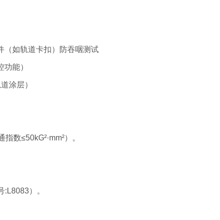
部件（如轨道卡扣）防吞咽测试
控功能）
轨道涂层）
数≤50kG²·mm²）。
:L8083）。