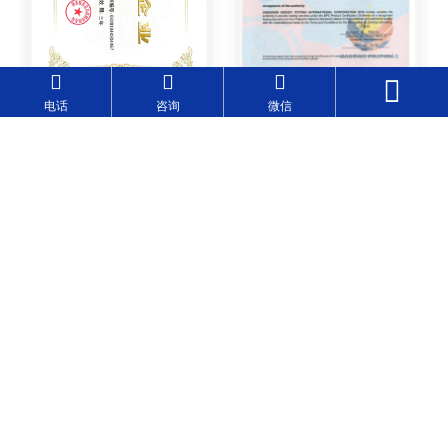
电话
咨询
微信
NEWS
新闻资讯
实时动态更新公司/行业新闻
08-07
木质拼装模型中国GB6675报告办理流程
木质拼装模型属于儿童玩具范畴，出口或在中国市场销售时，需依
据GB6675进行检测，并办理相应的合规报告。