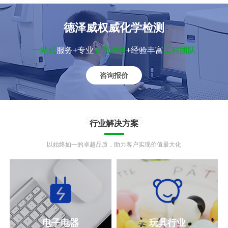
的重要法规之一。
GB4806食品接触材料咨询
CPC认证咨询
UKCA认证咨询
玩具GB6675咨询
FDA认证咨询
GB4806食品接触材料检测标
检测所有适用的儿童产品安
英国强制符合性评估检测认
GB6675标准是我国玩具安全
确保美国本国生产或进口的
德泽威权威化学检测
准。GB4806标准是在2016
全规则。
证。
的强制性技术要求，于1986
食品/化妆品/药物的安全。
年发布的，并且在2017年正
年8月13日由中华人民共和国
一站式
服务+专业
专员对接
+经验丰富
工程团队
#强制性认证
#强制性认证
查看详情>>
查看详情>>
查看详情>>
#强制性认证
查看详情>>
查看详情>>
式实施，只要跟食品会有可
标准化管理局首次发布。这
能接触的产品，就必须要符
些标准规定了机械和物理性
咨询报价
ASTM F963认证咨询
UL认证咨询
合食品级GB4806标准要求，
能、易燃性、化学和电气性
ASTM F963标准介绍 ASTM
对产品安全性能方面的检测
属于强制性要求。
能、卫生要求、放射性性
F963是由美国商务部国家标
和认证，其认证范围不包含
能、标签要求、其实施和监
SOLUTIONS
准局主持制定的美国玩具检
产品的EMC电磁兼容特性。
督、法律责任和特定产品的
行业解决方案
查看详情>>
#自愿性认证
查看详情>>
测标准，最新版本号为ASTM
要求。
F963-17，并已于2017年9月
以始终如一的卓越品质，助力客户实现价值最大化
钮扣电池UL4200A咨询
01日成为强制标准。
德泽威提供UL4200A,钮扣电
池UL4200A,美国
UL4200A,UL4200A报
查看详情>>
告,UL4200A是什么等服
务,UL是美国安全检定实验室
电子电器
玩具行业
公司的缩写,非强制性认证,主