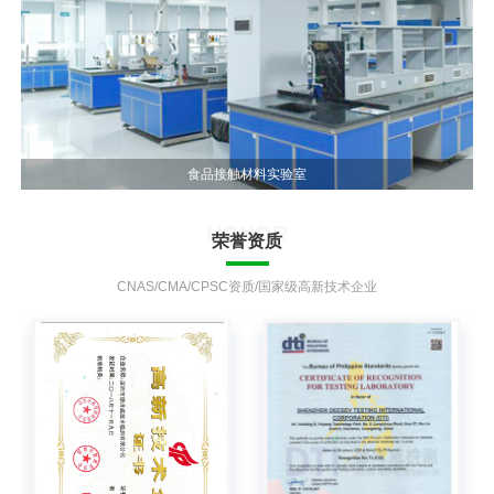
食品接触材料实验室
HONOR
荣誉资质
CNAS/CMA/CPSC资质/国家级高新技术企业