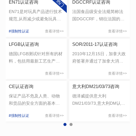
EN71认证咨询
DGCCRF认证咨询
EN71是对玩具产品进行技术
法国食品级安全法规简称法
规范,从而减少或避免玩具对
国DGCCRF，销往法国的这
儿童的伤害.
类产品，除符合欧盟
#强制性认证
查看详情>>
查看详情>>
EC1935/2004法规要求外，
还须符合法国当地的法规要
LFGB认证咨询
SOR/2011-17认证咨询
求，包括DGCCRF2004-64
德国LFGB测试针对所有的材
2010年12月15日，加拿大政
和Décretno92-631。
料，包括用最新工艺生产的
府签署并通过了加拿大消费
产品，如：烧烤架的铬镀
品安全法案（CCPSA），该
查看详情>>
查看详情>>
层，烹饪平底锅特弗龙涂层
法案正式成为加拿大法律。
的耐温性测试，水壶中的硅
CE认证咨询
意大利DM21/03/73咨询
胶密封圈测试等。
保证产品不危及人类、动物
德泽威提供意大利
和货品的安全方面的基本安
DM21/03/73,意大利DM认证,
全要求。
意大利DM是什么,意大利DM
#强制性认证
查看详情>>
查看详情>>
测试项目,意大利DM测试流程
等服务，意大利DM21/03/73
是意大利关于食品接触材料