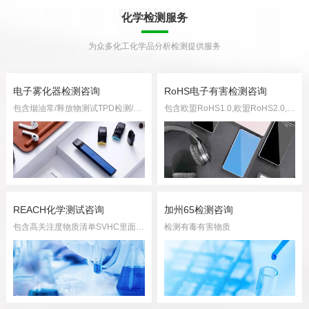
CHEMICAL
化学检测服务
为众多化工化学品分析检测提供服务
电子雾化器检测咨询
RoHS电子有害检测咨询
包含烟油常/释放物测试TPD检测/有害及潜在有害物质报告HPHCs检测
包含欧盟RoHS1.0,欧盟RoHS2.0,中国RoHS相关检测
REACH化学测试咨询
加州65检测咨询
包含高关注度物质清单SVHC里面的物质进行检测
检测有毒有害物质