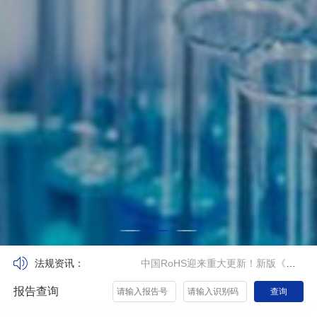
中国RoHS迎来重大更新！新版《达标管理目录》及《例外清单》正式落地
RoHS报告≠PPWR合规！5大原因说透为什么RoHS报告不被PPWR采信
FDA批准20种ZYN尼古丁袋以特定改良风险声明进行销售
美国CPSC证书电子申报（eFiling）合规指南
欧盟TPD III修订全面启动 电子烟监管升级与合规新规一文读懂
中国RoHS迎来重大更新！新版《达标管理目录》及《例外清单》正式落地
法规资讯：
RoHS报告≠PPWR合规！5大原因说透为什么RoHS报告不被PPWR采信
报告查询
查询