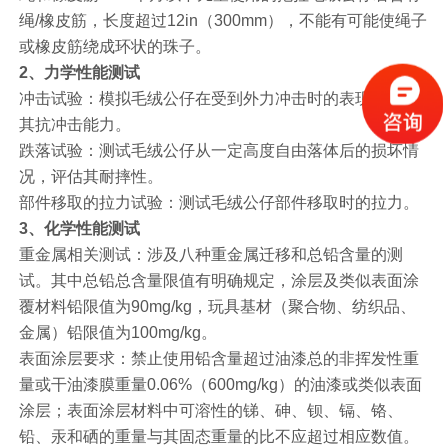
绳/橡皮筋，长度超过12in（300mm），不能有可能使绳子
或橡皮筋绕成环状的珠子。
2、力学性能测试
冲击试验：模拟毛绒公仔在受到外力冲击时的表现，评估
其抗冲击能力。
跌落试验：测试毛绒公仔从一定高度自由落体后的损坏情
况，评估其耐摔性。
部件移取的拉力试验：测试毛绒公仔部件移取时的拉力。
3、化学性能测试
重金属相关测试：涉及八种重金属迁移和总铅含量的测
试。其中总铅总含量限值有明确规定，涂层及类似表面涂
覆材料铅限值为90mg/kg，玩具基材（聚合物、纺织品、
金属）铅限值为100mg/kg。
表面涂层要求：禁止使用铅含量超过油漆总的非挥发性重
量或干油漆膜重量0.06%（600mg/kg）的油漆或类似表面
涂层；表面涂层材料中可溶性的锑、砷、钡、镉、铬、
铅、汞和硒的重量与其固态重量的比不应超过相应数值。