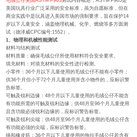
毛绒公仔美国ASTM F963
测试内容概述，ASTM F963是
美国玩具行业广泛采用的安全标准，虽为自愿标准，但在
商业实践中是玩具进入美国市场的强制要求，旨在保护14
岁以下儿童安全，涵盖物理机械、化学、燃烧等多方面测
试（德泽威CPC编号:1552）。
1、物理和机械性能测试
材料与结构测试
材料质量：确保毛绒公仔所使用材料符合安全要求。
填充材料：对填充材料的安全性进行检测。
小零件：36个月以下儿童使用的毛绒公仔不能有小零件；
供36个月但小于72个月儿童使用并含小物件的，应标识警
告标签。
可触及锐利边缘：48个月以下儿童使用的毛绒公仔不能含
有功能所需的可触及锐利边缘；供48月至96个月儿童使用
且含功能必须锐利边缘的，应标识警告标签。
可触及锐利尖端：供48月至96个月儿童使用的毛绒公仔含
有功能必须的尖端，应标识警告标签。
绳和橡皮筋：36个月以下儿童使用的拖拉毛绒公仔若含有