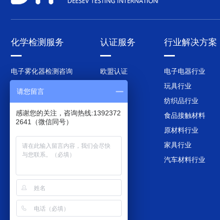
化学检测服务
认证服务
行业解决方案
电子雾化器检测咨询
欧盟认证
电子电器行业
RoHS电子有害检测咨询
国内认证
玩具行业
请您留言
REACH化学测试咨询
美国认证
纺织品行业
感谢您的关注，咨询热线:1392372
加州65检测咨询
英国认证
食品接触材料
2641（微信同号）
食品接触材料测试咨询
韩国认证
原材料行业
CPSIA检测咨询
日本认证
家具行业
MSDS测试咨询
汽车材料行业
电池指令测试咨询
欧盟PPWR新包装法规
成分分析咨询
POPs测试咨询