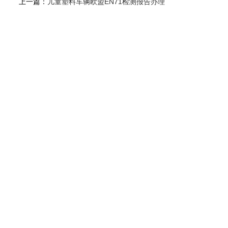
上一篇：
儿童塑料车辆欧盟EN71检测报告办理